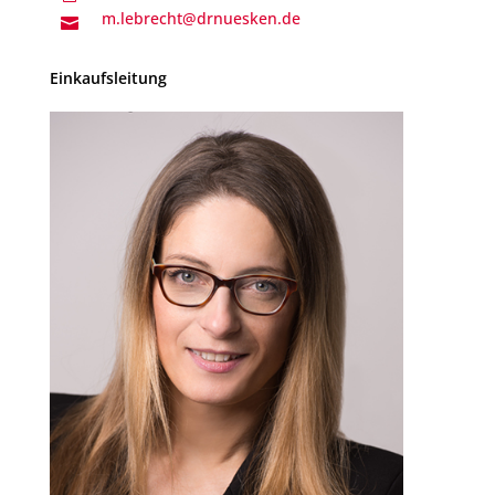
m.lebrecht@drnuesken.de

Einkaufsleitung