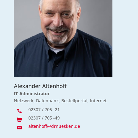
Alexander Altenhoff
IT-Administrator
Netzwerk, Datenbank, Bestellportal, Internet
02307 / 705 -21

02307 / 705 -49

altenhoff@drnuesken.de
