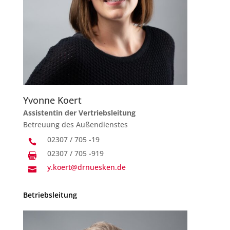
Yvonne Koert
Assistentin der Vertriebsleitung
Betreuung des Außendienstes
02307 / 705 -19

02307 / 705 -919

y.koert@drnuesken.de

Betriebsleitung