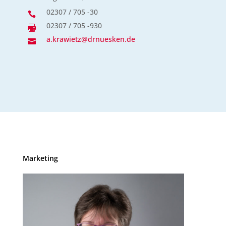
02307 / 705 -30

02307 / 705 -930

a.krawietz@drnuesken.de

Marketing