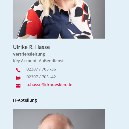
Ulrike R. Hasse
Vertriebsleitung
Key Account, Außendienst
02307 / 705 -36

02307 / 705 -42

u.hasse@drnuesken.de

IT-Abteilung