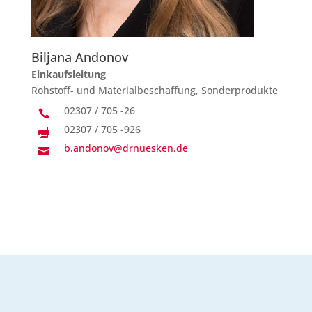
Biljana Andonov
Einkaufsleitung
Rohstoff- und Materialbeschaffung, Sonderprodukte
02307 / 705 -26

02307 / 705 -926

b.andonov@drnuesken.de
