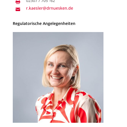
02307 / 705 -62

r.kaesler@drnuesken.de

Regulatorische Angelegenheiten