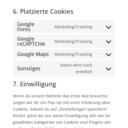
6. Platzierte Cookies
Google
Marketing/Tracking
Fonts
Consent
to
Google
Marketing/Tracking
service
reCAPTCHA
Consent
google-
to
Google Maps
Marketing/Tracking
fonts
Consent
service
to
google-
Zweck wird noch
Sonstiges
service
recaptcha
Consent
ermittelt
google-
to
7. Einwilligung
maps
service
sonstiges
Wenn du unsere Website das erste Mal besuchst,
zeigen wir dir ein Pop-Up mit einer Erklärung über
Cookies. Sobald du auf „Einstellungen speichern“
klickst, gibst du uns deine Einwilligung alle von dir
gewählten Kategorien von Cookies und Plugins wie